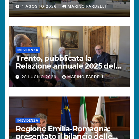
+121% di istanze rispetto al
4 AGOSTO 2026
MARINO FARDELLI
2025.
IN EVIDENZA
Trento, pubblicata la
Relazione annuale 2025 del
Difensore civico della
28 LUGLIO 2026
MARINO FARDELLI
Provincia autonoma.
IN EVIDENZA
Regione Emilia-Romagna:
presentato il bilancio delle