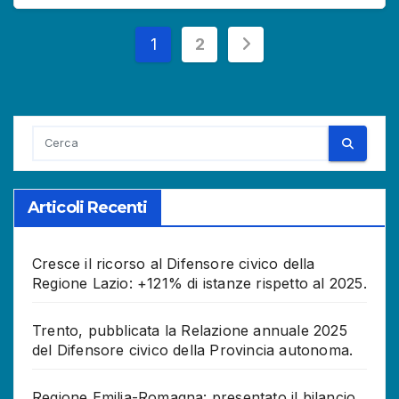
Paginazione
1
2
degli
articoli
Articoli Recenti
Cresce il ricorso al Difensore civico della
Regione Lazio: +121% di istanze rispetto al 2025.
Trento, pubblicata la Relazione annuale 2025
del Difensore civico della Provincia autonoma.
Regione Emilia-Romagna: presentato il bilancio