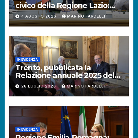
civico della Regione Lazio:
+121% di istanze rispetto al
4 AGOSTO 2026
MARINO FARDELLI
2025.
IN EVIDENZA
Trento, pubblicata la
Relazione annuale 2025 del
Difensore civico della
28 LUGLIO 2026
MARINO FARDELLI
Provincia autonoma.
IN EVIDENZA
Regione Emilia-Romagna: