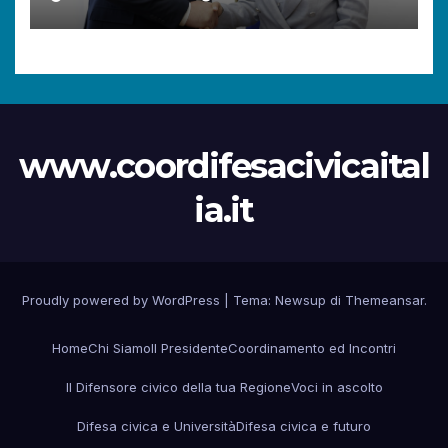
diritti dei cittadini.
www.coordifesacivicaital
ia.it
Proudly powered by WordPress
|
Tema:
Newsup
di
Themeansar
.
Home
Chi Siamo
Il Presidente
Coordinamento ed Incontri
Il Difensore civico della tua Regione
Voci in ascolto
Difesa civica e Università
Difesa civica e futuro