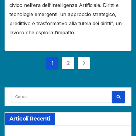
civico nell’era dell’Intelligenza Artificiale. Diritti e
tecnologie emergenti: un approccio strategico,
predittivo e trasformativo alla tutela dei diritti”, un
lavoro che esplora l’impatto…
Paginazione
1
2
degli
articoli
Articoli Recenti