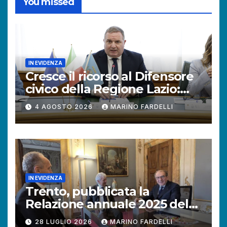
You missed
IN EVIDENZA
Cresce il ricorso al Difensore
civico della Regione Lazio:
+121% di istanze rispetto al
4 AGOSTO 2026
MARINO FARDELLI
2025.
IN EVIDENZA
Trento, pubblicata la
Relazione annuale 2025 del
Difensore civico della
28 LUGLIO 2026
MARINO FARDELLI