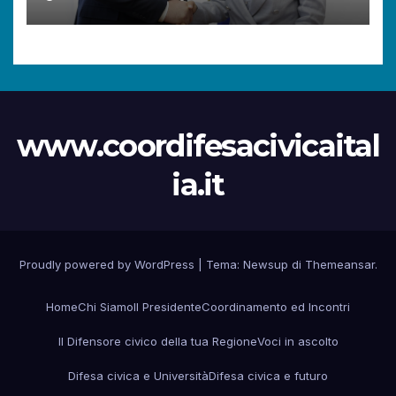
diritti dei cittadini.
www.coordifesacivicaital
ia.it
Proudly powered by WordPress
|
Tema:
Newsup
di
Themeansar
.
Home
Chi Siamo
Il Presidente
Coordinamento ed Incontri
Il Difensore civico della tua Regione
Voci in ascolto
Difesa civica e Università
Difesa civica e futuro