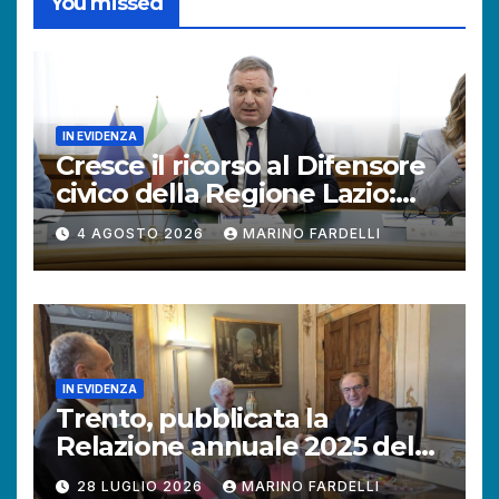
You missed
IN EVIDENZA
Cresce il ricorso al Difensore
civico della Regione Lazio:
+121% di istanze rispetto al
4 AGOSTO 2026
MARINO FARDELLI
2025.
IN EVIDENZA
Trento, pubblicata la
Relazione annuale 2025 del
Difensore civico della
28 LUGLIO 2026
MARINO FARDELLI