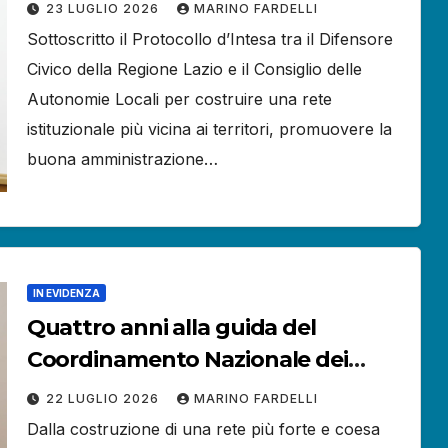
la tutela dei diritti dei cittadini.
23 LUGLIO 2026
MARINO FARDELLI
Sottoscritto il Protocollo d’Intesa tra il Difensore
Civico della Regione Lazio e il Consiglio delle
Autonomie Locali per costruire una rete
istituzionale più vicina ai territori, promuovere la
buona amministrazione…
IN EVIDENZA
Quattro anni alla guida del
Coordinamento Nazionale dei
Difensori Civici: il bilancio del
22 LUGLIO 2026
MARINO FARDELLI
Presidente Marino Fardelli.
Dalla costruzione di una rete più forte e coesa