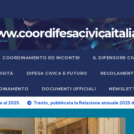
w.coordifesacivicaitalia
COORDINAMENTO ED INCONTRI
IL DIFENSORE C
ERSITÀ
DIFESA CIVICA E FUTURO
REGOLAMENTO
RDINAMENTO
DOCUMENTI UFFICIALI
NEWSLET
Trento, pubblicata la Relazione annuale 2025 del Difensore 