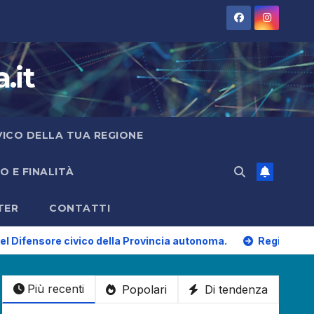
.it
IVICO DELLA TUA REGIONE
 E FINALITÀ
TER
CONTATTI
civico della Provincia autonoma.
Regione Emilia-Romagna: p
Più recenti
Popolari
Di tendenza