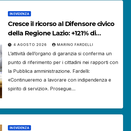
IN EVIDENZA
Cresce il ricorso al Difensore civico
della Regione Lazio: +121% di
istanze rispetto al 2025.
4 AGOSTO 2026
MARINO FARDELLI
L’attività dell’organo di garanzia si conferma un
punto di riferimento per i cittadini nei rapporti con
la Pubblica amministrazione. Fardelli:
«Continueremo a lavorare con indipendenza e
spirito di servizio». Prosegue…
IN EVIDENZA