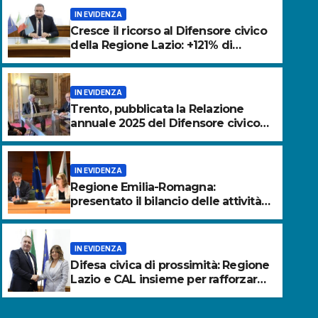
IN EVIDENZA
Cresce il ricorso al Difensore civico
della Regione Lazio: +121% di
istanze rispetto al 2025.
IN EVIDENZA
Trento, pubblicata la Relazione
annuale 2025 del Difensore civico
della Provincia autonoma.
IN EVIDENZA
Regione Emilia-Romagna:
IN EVIDE
presentato il bilancio delle attività
sentato il bilancio
Dif
del Difensore civico. Aumentano le
richieste dei cittadini.
civico. Aumentano le
insi
IN EVIDENZA
citt
Difesa civica di prossimità: Regione
23 L
Lazio e CAL insieme per rafforzare
la tutela dei diritti dei cittadini.