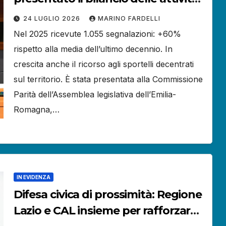
del Difensore civico. Aumentano le
24 LUGLIO 2026
MARINO FARDELLI
richieste dei cittadini.
Nel 2025 ricevute 1.055 segnalazioni: +60%
rispetto alla media dell’ultimo decennio. In
crescita anche il ricorso agli sportelli decentrati
sul territorio. È stata presentata alla Commissione
Parità dell’Assemblea legislativa dell’Emilia-
Romagna,…
IN EVIDENZA
Difesa civica di prossimità: Regione
Lazio e CAL insieme per rafforzare