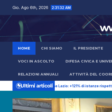
Salta
Gio. Ago 6th, 2026
2:31:33 AM
al
contenuto
ww
HOME
CHI SIAMO
IL PRESIDENTE
VOCI IN ASCOLTO
DIFESA CIVICA E UNIV
RELAZIONI ANNUALI
ATTIVITÀ DEL COO
Ultimi articoli
ivico della Regione Lazio: +121% di istanze rispetto al 2025.