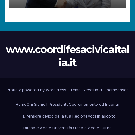
diritti dei cittadini.
www.coordifesacivicaital
ia.it
Proudly powered by WordPress
|
Tema:
Newsup
di
Themeansar
.
Home
Chi Siamo
Il Presidente
Coordinamento ed Incontri
Il Difensore civico della tua Regione
Voci in ascolto
Difesa civica e Università
Difesa civica e futuro