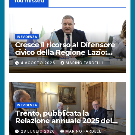
You missed
IN EVIDENZA
Cresce il ricorso al Difensore
civico della Regione Lazio:
+121% di istanze rispetto al
4 AGOSTO 2026
MARINO FARDELLI
2025.
IN EVIDENZA
Trento, pubblicata la
Relazione annuale 2025 del
Difensore civico della
28 LUGLIO 2026
MARINO FARDELLI