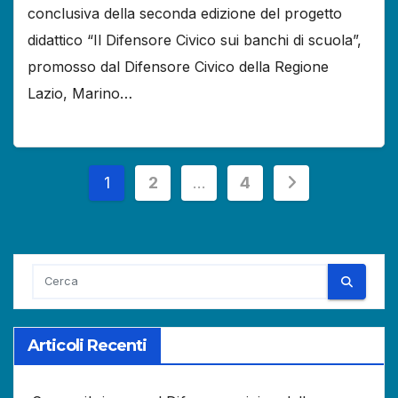
conclusiva della seconda edizione del progetto
didattico “Il Difensore Civico sui banchi di scuola”,
promosso dal Difensore Civico della Regione
Lazio, Marino…
Paginazione
1
2
…
4
degli
articoli
Articoli Recenti