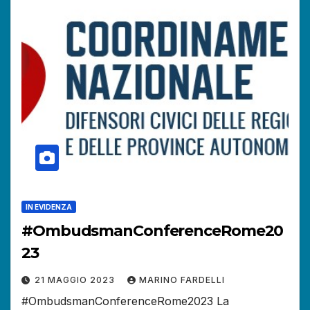
IN EVIDENZA
#OmbudsmanConferenceRome20
23
21 MAGGIO 2023
MARINO FARDELLI
#OmbudsmanConferenceRome2023 La