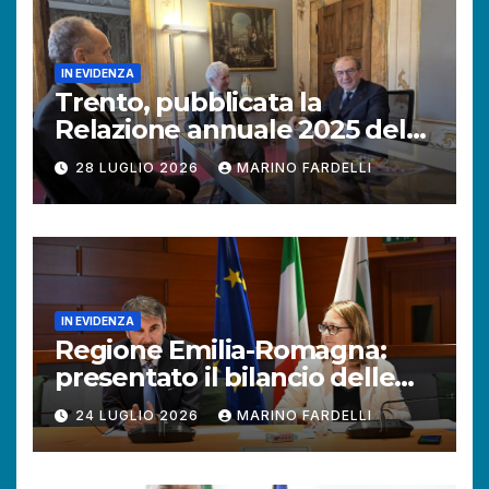
IN EVIDENZA
Trento, pubblicata la
Relazione annuale 2025 del
Difensore civico della
28 LUGLIO 2026
MARINO FARDELLI
Provincia autonoma.
IN EVIDENZA
Regione Emilia-Romagna:
presentato il bilancio delle
attività del Difensore civico.
24 LUGLIO 2026
MARINO FARDELLI
Aumentano le richieste dei
cittadini.