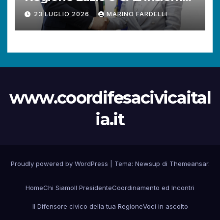
per rafforzare la tutela dei
23 LUGLIO 2026
MARINO FARDELLI
diritti dei cittadini.
www.coordifesacivicaital
ia.it
Proudly powered by WordPress
|
Tema:
Newsup
di
Themeansar
.
Home
Chi Siamo
Il Presidente
Coordinamento ed Incontri
Il Difensore civico della tua Regione
Voci in ascolto