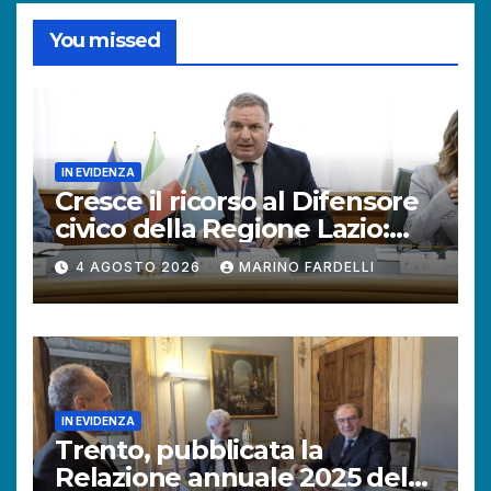
You missed
IN EVIDENZA
Cresce il ricorso al Difensore
civico della Regione Lazio:
+121% di istanze rispetto al
4 AGOSTO 2026
MARINO FARDELLI
2025.
IN EVIDENZA
Trento, pubblicata la
Relazione annuale 2025 del