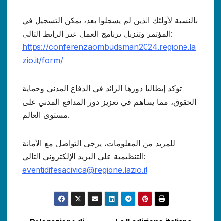
بالنسبة لأولئك الذين لم يسجلوا بعد، يمكن التسجيل في
المؤتمر وتنزيل برنامج العمل عبر الرابط التالي:
https://conferenzaombudsman2024.regione.la
zio.it/form/
تؤكد إيطاليا دورها الرائد في الدفاع المدني وحماية
الحقوق، مما يساهم في تعزيز دور المدافع المدني على
مستوى العالم.
للمزيد من المعلومات، يرجى التواصل مع الأمانة
التنظيمية على البريد الإلكتروني التالي:
eventidifesacivica@regione.lazio.it