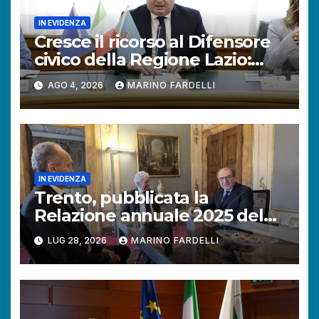
IN EVIDENZA
Cresce il ricorso al Difensore
civico della Regione Lazio:
+121% di istanze rispetto al
AGO 4, 2026
MARINO FARDELLI
2025.
IN EVIDENZA
Trento, pubblicata la
Relazione annuale 2025 del
Difensore civico della
LUG 28, 2026
MARINO FARDELLI
Provincia autonoma.