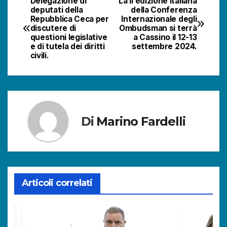
Delegazione di
La II edizione italiana
Navigazione
deputati della
della Conferenza
Repubblica Ceca per
Internazionale degli
articoli
discutere di
Ombudsman si terrà
questioni legislative
a Cassino il 12-13
e di tutela dei diritti
settembre 2024.
civili.
Di
Marino Fardelli
Articoli correlati