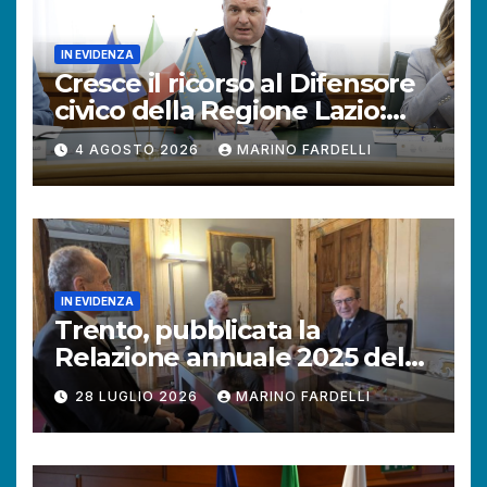
IN EVIDENZA
Cresce il ricorso al Difensore
civico della Regione Lazio:
+121% di istanze rispetto al
4 AGOSTO 2026
MARINO FARDELLI
2025.
IN EVIDENZA
Trento, pubblicata la
Relazione annuale 2025 del
Difensore civico della
28 LUGLIO 2026
MARINO FARDELLI
Provincia autonoma.