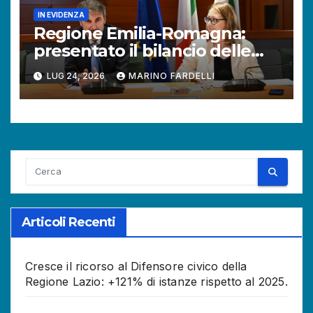
IN EVIDENZA
Regione Emilia-Romagna:
presentato il bilancio delle
attività del Difensore civico.
LUG 24, 2026
MARINO FARDELLI
Aumentano le richieste dei
cittadini.
Articoli Recenti
Cresce il ricorso al Difensore civico della
Regione Lazio: +121% di istanze rispetto al 2025.