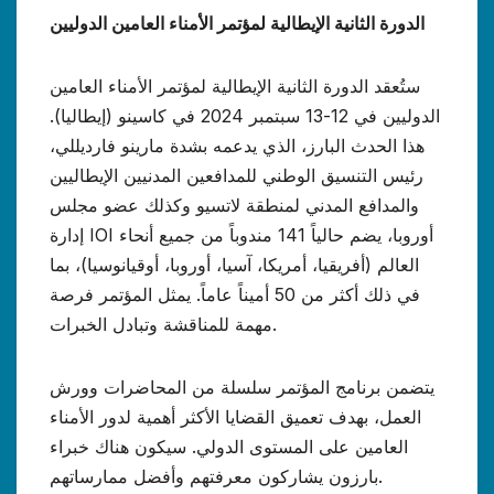
الدورة الثانية الإيطالية لمؤتمر الأمناء العامين الدوليين
ستُعقد الدورة الثانية الإيطالية لمؤتمر الأمناء العامين
الدوليين في 12-13 سبتمبر 2024 في كاسينو (إيطاليا).
هذا الحدث البارز، الذي يدعمه بشدة مارينو فارديللي،
رئيس التنسيق الوطني للمدافعين المدنيين الإيطاليين
والمدافع المدني لمنطقة لاتسيو وكذلك عضو مجلس
إدارة IOI أوروبا، يضم حالياً 141 مندوباً من جميع أنحاء
العالم (أفريقيا، أمريكا، آسيا، أوروبا، أوقيانوسيا)، بما
في ذلك أكثر من 50 أميناً عاماً. يمثل المؤتمر فرصة
مهمة للمناقشة وتبادل الخبرات.
يتضمن برنامج المؤتمر سلسلة من المحاضرات وورش
العمل، بهدف تعميق القضايا الأكثر أهمية لدور الأمناء
العامين على المستوى الدولي. سيكون هناك خبراء
بارزون يشاركون معرفتهم وأفضل ممارساتهم.