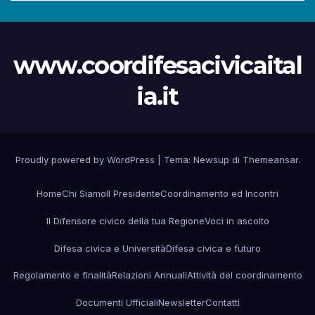
www.coordifesacivicaital
ia.it
Proudly powered by WordPress
|
Tema:
Newsup
di
Themeansar
.
Home
Chi Siamo
Il Presidente
Coordinamento ed Incontri
Il Difensore civico della tua Regione
Voci in ascolto
Difesa civica e Università
Difesa civica e futuro
Regolamento e finalità
Relazioni Annuali
Attività del coordinamento
Documenti Ufficiali
Newsletter
Contatti