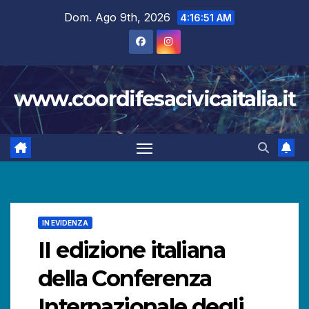
Salta
Dom. Ago 9th, 2026
4:16:52 AM
al
contenuto
www.coordifesacivicaitalia.it
IN EVIDENZA
II edizione italiana
della Conferenza
Internazionale degli