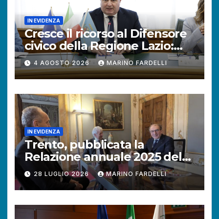
IN EVIDENZA
Cresce il ricorso al Difensore
civico della Regione Lazio:
+121% di istanze rispetto al
4 AGOSTO 2026
MARINO FARDELLI
2025.
IN EVIDENZA
Trento, pubblicata la
Relazione annuale 2025 del
Difensore civico della
28 LUGLIO 2026
MARINO FARDELLI
Provincia autonoma.