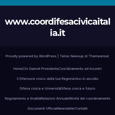
www.coordifesacivicaital
ia.it
Proudly powered by WordPress
|
Tema:
Newsup
di
Themeansar
.
Home
Chi Siamo
Il Presidente
Coordinamento ed Incontri
Il Difensore civico della tua Regione
Voci in ascolto
Difesa civica e Università
Difesa civica e futuro
Regolamento e finalità
Relazioni Annuali
Attività del coordinamento
Documenti Ufficiali
Newsletter
Contatti