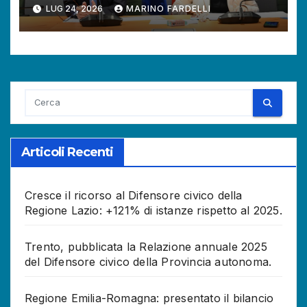
attività del Difensore civico.
LUG 24, 2026
MARINO FARDELLI
Aumentano le richieste dei
cittadini.
Articoli Recenti
Cresce il ricorso al Difensore civico della
Regione Lazio: +121% di istanze rispetto al 2025.
Trento, pubblicata la Relazione annuale 2025
del Difensore civico della Provincia autonoma.
Regione Emilia-Romagna: presentato il bilancio