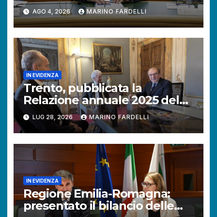
+121% di istanze rispetto al
AGO 4, 2026
MARINO FARDELLI
2025.
IN EVIDENZA
Trento, pubblicata la
Relazione annuale 2025 del
Difensore civico della
LUG 28, 2026
MARINO FARDELLI
Provincia autonoma.
IN EVIDENZA
Regione Emilia-Romagna:
presentato il bilancio delle