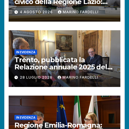
civico della Regione Lazio:
+121% di istanze rispetto al
4 AGOSTO 2026
MARINO FARDELLI
2025.
IN EVIDENZA
Trento, pubblicata la
Relazione annuale 2025 del
Difensore civico della
28 LUGLIO 2026
MARINO FARDELLI
Provincia autonoma.
IN EVIDENZA
Regione Emilia-Romagna: