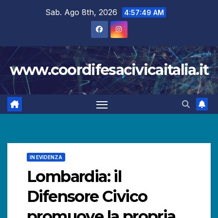
Salta
Sab. Ago 8th, 2026
4:57:50 AM
al
contenuto
www.coordifesacivicaitalia.it
IN EVIDENZA
Lombardia: il
Difensore Civico
promuove la propria