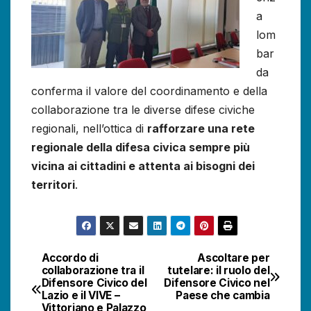
a
lom
bar
da
conferma il valore del coordinamento e della
collaborazione tra le diverse difese civiche
regionali, nell’ottica di
rafforzare una rete
regionale della difesa civica sempre più
vicina ai cittadini e attenta ai bisogni dei
territori
.
Accordo di
Ascoltare per
Navigazione
collaborazione tra il
tutelare: il ruolo del
Difensore Civico del
Difensore Civico nel
articoli
Lazio e il VIVE –
Paese che cambia
Vittoriano e Palazzo