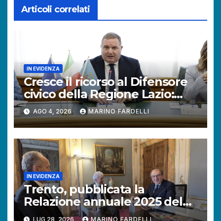
Articoli correlati
IN EVIDENZA
Cresce il ricorso al Difensore
civico della Regione Lazio:
+121% di istanze rispetto al
AGO 4, 2026
MARINO FARDELLI
2025.
IN EVIDENZA
Trento, pubblicata la
Relazione annuale 2025 del
Difensore civico della
LUG 28, 2026
MARINO FARDELLI