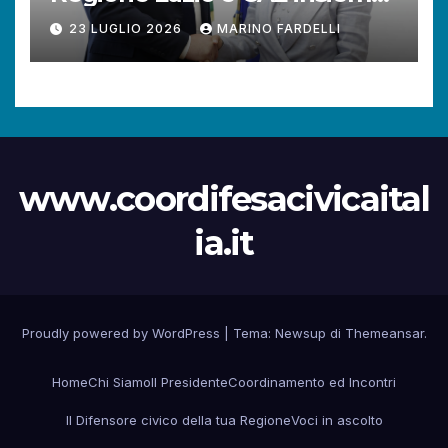
per rafforzare la tutela dei
23 LUGLIO 2026
MARINO FARDELLI
diritti dei cittadini.
www.coordifesacivicaital
ia.it
Proudly powered by WordPress
|
Tema:
Newsup
di
Themeansar
.
Home
Chi Siamo
Il Presidente
Coordinamento ed Incontri
Il Difensore civico della tua Regione
Voci in ascolto