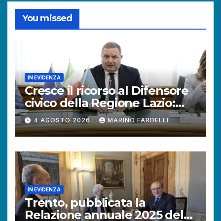
You missed
IN EVIDENZA
Cresce il ricorso al Difensore
civico della Regione Lazio:
+121% di istanze rispetto al
4 AGOSTO 2026
MARINO FARDELLI
2025.
IN EVIDENZA
Trento, pubblicata la
Relazione annuale 2025 del