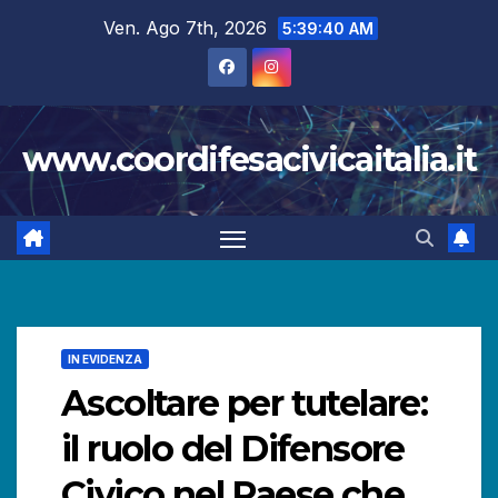
Salta
Ven. Ago 7th, 2026
5:39:41 AM
al
contenuto
www.coordifesacivicaitalia.it
IN EVIDENZA
Ascoltare per tutelare:
il ruolo del Difensore
Civico nel Paese che