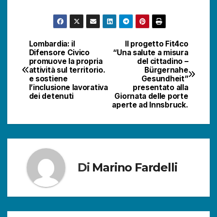
Lombardia: il
Il progetto Fit4co
Navigazione
Difensore Civico
“Una salute a misura
promuove la propria
del cittadino –
articoli
attività sul territorio.
Bürgernahe
e sostiene
Gesundheit”
l’inclusione lavorativa
presentato alla
dei detenuti
Giornata delle porte
aperte ad Innsbruck.
Di
Marino Fardelli