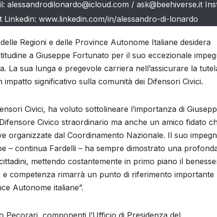
 alessandrodilonardo@icloud.com / ask@beehiverse.it Ins
 Linkedin: www.linkedin.com/in/alessandro-di-lonardo
 delle Regioni e delle Province Autonome Italiane desidera
titudine a Giuseppe Fortunato per il suo eccezionale impe
 La sua lunga e pregevole carriera nell’assicurare la tutel
n impatto significativo sulla comunità dei Difensori Civici.
ensori Civici, ha voluto sottolineare l’importanza di Giusep
Difensore Civico straordinario ma anche un amico fidato ch
tive organizzate dal Coordinamento Nazionale. Il suo impeg
seppe – continua Fardelli – ha sempre dimostrato una profond
dei cittadini, mettendo costantemente in primo piano il benesse
a e competenza rimarrà un punto di riferimento importante
vince Autonome italiane”.
lo Pecorari, componenti l’Ufficio di Presidenza del