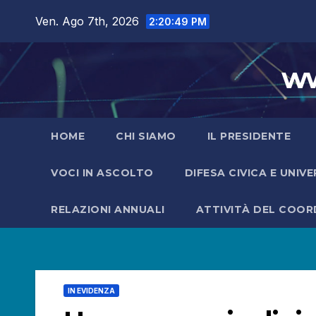
Salta
Ven. Ago 7th, 2026
2:20:51 PM
al
contenuto
ww
HOME
CHI SIAMO
IL PRESIDENTE
VOCI IN ASCOLTO
DIFESA CIVICA E UNIV
RELAZIONI ANNUALI
ATTIVITÀ DEL COO
IN EVIDENZA