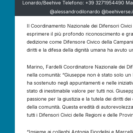
Lonardo/Beehive Telefono: +39 3271954490 Mail:
@alessandrodilonardo @beehiverse.it
Il Coordinamento Nazionale dei Difensori Civici
esprimere il più profondo riconoscimento e gra
dedizione come Difensore Civico della Campania.
diritti e la difesa della dignità umana ha avuto u
Marino, Fardelli Coordinatore Nazionale dei Dif
nella comunità: “Giuseppe non è stato solo un 
ha sostenuto negli appuntamenti e nelle inizia
stato di inestimabile valore per tutti noi. Giu
passione per la giustizia e la tutela dei diritti 
della comunità. Questa eredità di autorevolezz
tutti i Difensori Civici delle Regioni e delle Pro
“Insieme ai colleghi Antonia Fiordelisi e Marcel