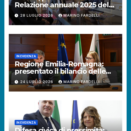
Relazione annuale 2025 del
Difensore civico della
28 LUGLIO 2026
MARINO FARDELLI
Provincia autonoma.
IN EVIDENZA
Regione Emilia-Romagna:
presentato il bilancio delle
attività del Difensore civico.
24 LUGLIO 2026
MARINO FARDELLI
Aumentano le richieste dei
cittadini.
IN EVIDENZA
Difesa civica di prossimità: