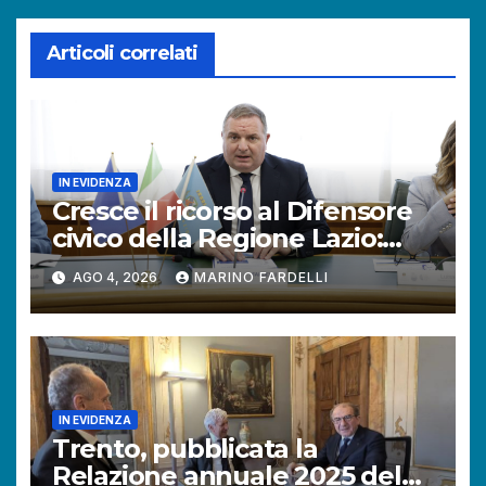
Articoli correlati
IN EVIDENZA
Cresce il ricorso al Difensore
civico della Regione Lazio:
+121% di istanze rispetto al
AGO 4, 2026
MARINO FARDELLI
2025.
IN EVIDENZA
Trento, pubblicata la
Relazione annuale 2025 del