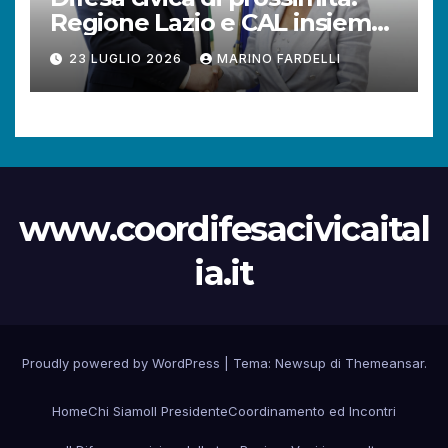
Regione Lazio e CAL insieme
per rafforzare la tutela dei
23 LUGLIO 2026
MARINO FARDELLI
diritti dei cittadini.
www.coordifesacivicaital
ia.it
Proudly powered by WordPress
|
Tema:
Newsup
di
Themeansar
.
Home
Chi Siamo
Il Presidente
Coordinamento ed Incontri