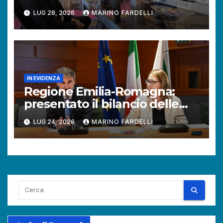
Difensore civico della
LUG 28, 2026
MARINO FARDELLI
Provincia autonoma.
IN EVIDENZA
Regione Emilia-Romagna:
presentato il bilancio delle
attività del Difensore civico.
LUG 24, 2026
MARINO FARDELLI
Aumentano le richieste dei
cittadini.