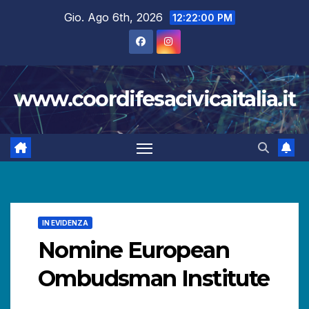
Salta
Gio. Ago 6th, 2026
12:22:01 PM
al
contenuto
www.coordifesacivicaitalia.it
IN EVIDENZA
Nomine European
Ombudsman Institute