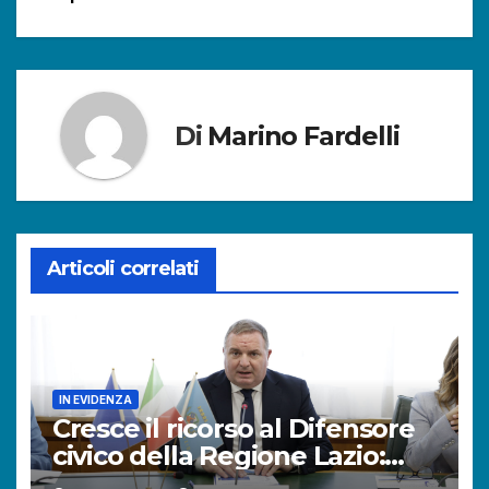
Di
Marino Fardelli
Articoli correlati
IN EVIDENZA
Cresce il ricorso al Difensore
civico della Regione Lazio:
+121% di istanze rispetto al