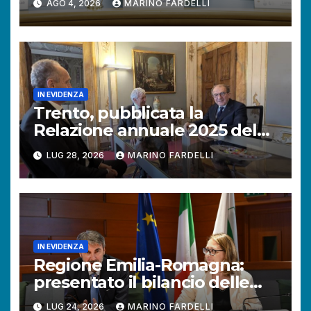
AGO 4, 2026
MARINO FARDELLI
2025.
IN EVIDENZA
Trento, pubblicata la
Relazione annuale 2025 del
Difensore civico della
LUG 28, 2026
MARINO FARDELLI
Provincia autonoma.
IN EVIDENZA
Regione Emilia-Romagna:
presentato il bilancio delle
attività del Difensore civico.
LUG 24, 2026
MARINO FARDELLI