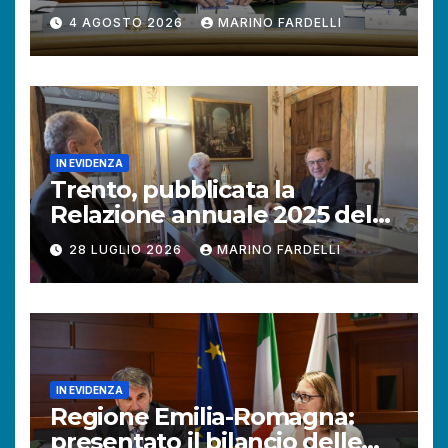
+121% di istanze rispetto al
4 AGOSTO 2026
MARINO FARDELLI
2025.
IN EVIDENZA
Trento, pubblicata la
Relazione annuale 2025 del
Difensore civico della
28 LUGLIO 2026
MARINO FARDELLI
Provincia autonoma.
IN EVIDENZA
Regione Emilia-Romagna:
presentato il bilancio delle