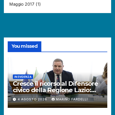
Maggio 2017
(1)
You missed
IN EVIDENZA
Cresce il ricorso al Difensore
civico della Regione Lazio:
+121% di istanze rispetto al
4 AGOSTO 2026
MARINO FARDELLI
2025.