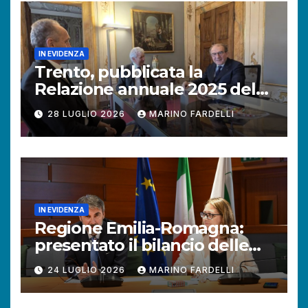
IN EVIDENZA
Trento, pubblicata la
Relazione annuale 2025 del
Difensore civico della
28 LUGLIO 2026
MARINO FARDELLI
Provincia autonoma.
IN EVIDENZA
Regione Emilia-Romagna:
presentato il bilancio delle
attività del Difensore civico.
24 LUGLIO 2026
MARINO FARDELLI
Aumentano le richieste dei
cittadini.