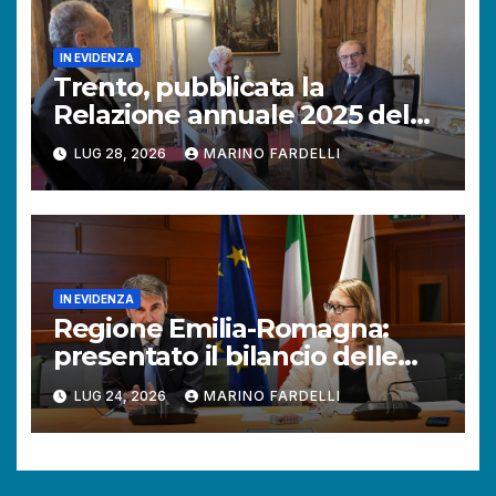
IN EVIDENZA
Trento, pubblicata la
Relazione annuale 2025 del
Difensore civico della
LUG 28, 2026
MARINO FARDELLI
Provincia autonoma.
IN EVIDENZA
Regione Emilia-Romagna:
presentato il bilancio delle
attività del Difensore civico.
LUG 24, 2026
MARINO FARDELLI
Aumentano le richieste dei
cittadini.