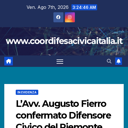
Salta
Ven. Ago 7th, 2026
3:24:47 AM
al
contenuto
www.coordifesacivicaitalia.it
IN EVIDENZA
L’Avv. Augusto Fierro
confermato Difensore
Civico del Piemonte