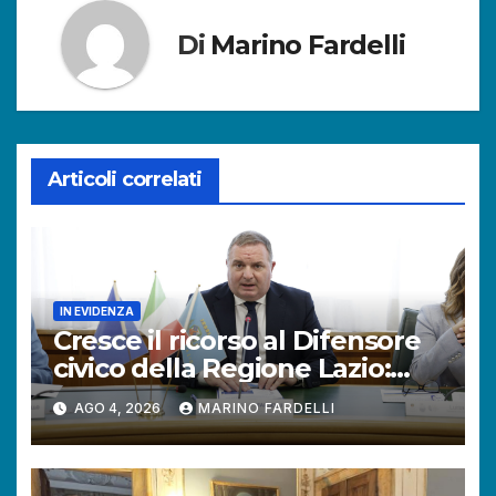
Di
Marino Fardelli
Articoli correlati
IN EVIDENZA
Cresce il ricorso al Difensore
civico della Regione Lazio:
+121% di istanze rispetto al
AGO 4, 2026
MARINO FARDELLI
2025.