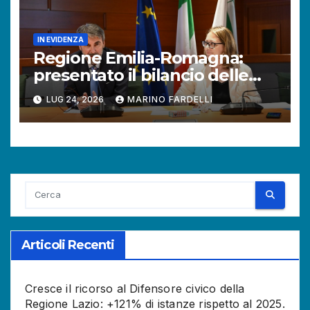
IN EVIDENZA
Regione Emilia-Romagna:
presentato il bilancio delle
attività del Difensore civico.
LUG 24, 2026
MARINO FARDELLI
Aumentano le richieste dei
cittadini.
Articoli Recenti
Cresce il ricorso al Difensore civico della
Regione Lazio: +121% di istanze rispetto al 2025.