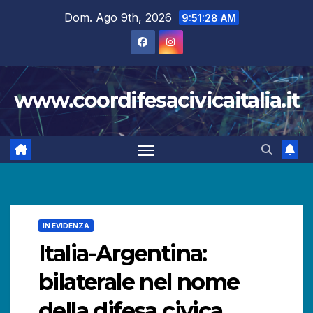
Salta
Dom. Ago 9th, 2026
9:51:29 AM
al
contenuto
www.coordifesacivicaitalia.it
IN EVIDENZA
Italia-Argentina:
bilaterale nel nome
della difesa civica.