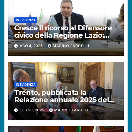
IN EVIDENZA
Cresce il ricorso al Difensore
civico della Regione Lazio:
+121% di istanze rispetto al
AGO 4, 2026
MARINO FARDELLI
2025.
IN EVIDENZA
Trento, pubblicata la
Relazione annuale 2025 del
Difensore civico della
LUG 28, 2026
MARINO FARDELLI
Provincia autonoma.