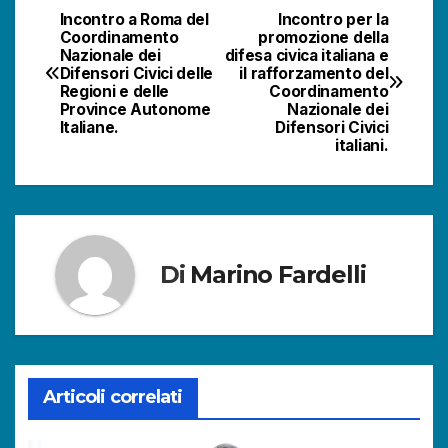
Incontro a Roma del
Incontro per la
Navigazione
Coordinamento
promozione della
Nazionale dei
difesa civica italiana e
articoli
Difensori Civici delle
il rafforzamento del
Regioni e delle
Coordinamento
Province Autonome
Nazionale dei
Italiane.
Difensori Civici
italiani.
Di
Marino Fardelli
Articoli correlati