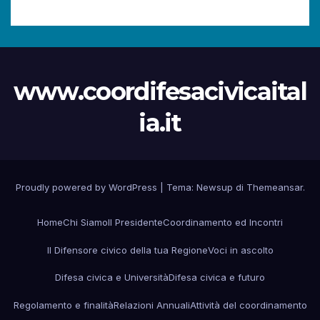
www.coordifesacivicaital
ia.it
Proudly powered by WordPress
|
Tema:
Newsup
di
Themeansar
.
Home
Chi Siamo
Il Presidente
Coordinamento ed Incontri
Il Difensore civico della tua Regione
Voci in ascolto
Difesa civica e Università
Difesa civica e futuro
Regolamento e finalità
Relazioni Annuali
Attività del coordinamento