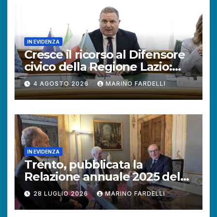
IN EVIDENZA
Cresce il ricorso al Difensore
civico della Regione Lazio:
+121% di istanze rispetto al
4 AGOSTO 2026
MARINO FARDELLI
2025.
IN EVIDENZA
Trento, pubblicata la
Relazione annuale 2025 del
Difensore civico della
28 LUGLIO 2026
MARINO FARDELLI
Provincia autonoma.