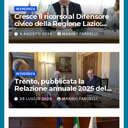
IN EVIDENZA
Cresce il ricorso al Difensore
civico della Regione Lazio:
+121% di istanze rispetto al
4 AGOSTO 2026
MARINO FARDELLI
2025.
IN EVIDENZA
Trento, pubblicata la
Relazione annuale 2025 del
Difensore civico della
28 LUGLIO 2026
MARINO FARDELLI
Provincia autonoma.