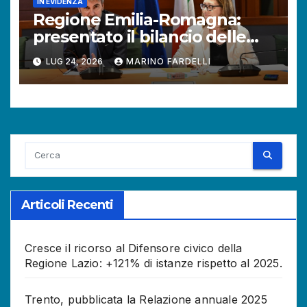
IN EVIDENZA
Regione Emilia-Romagna:
presentato il bilancio delle
attività del Difensore civico.
LUG 24, 2026
MARINO FARDELLI
Aumentano le richieste dei
cittadini.
Articoli Recenti
Cresce il ricorso al Difensore civico della
Regione Lazio: +121% di istanze rispetto al 2025.
Trento, pubblicata la Relazione annuale 2025