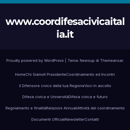
www.coordifesacivicaital
ia.it
Proudly powered by WordPress
|
Tema:
Newsup
di
Themeansar
.
Home
Chi Siamo
Il Presidente
Coordinamento ed Incontri
Il Difensore civico della tua Regione
Voci in ascolto
Difesa civica e Università
Difesa civica e futuro
Regolamento e finalità
Relazioni Annuali
Attività del coordinamento
Documenti Ufficiali
Newsletter
Contatti