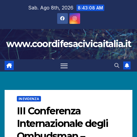
Salta
Sab. Ago 8th, 2026
8:43:09 AM
al
contenuto
www.coordifesacivicaitalia.it
IN EVIDENZA
III Conferenza
Internazionale degli
Ombudsman –