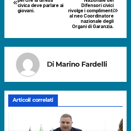
perché la difesa
Nazionale dei
civica deve parlare ai
Difensori civici
articoli
giovani.
rivolge i complimenti
al neo Coordinatore
nazionale degli
Organi di Garanzia.
Di
Marino Fardelli
Articoli correlati