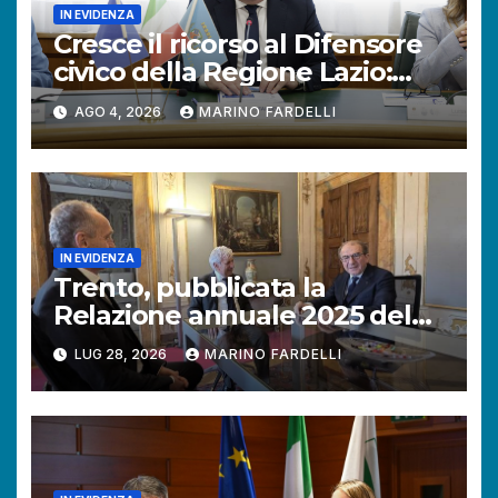
IN EVIDENZA
Cresce il ricorso al Difensore
civico della Regione Lazio:
+121% di istanze rispetto al
AGO 4, 2026
MARINO FARDELLI
2025.
IN EVIDENZA
Trento, pubblicata la
Relazione annuale 2025 del
Difensore civico della
LUG 28, 2026
MARINO FARDELLI
Provincia autonoma.