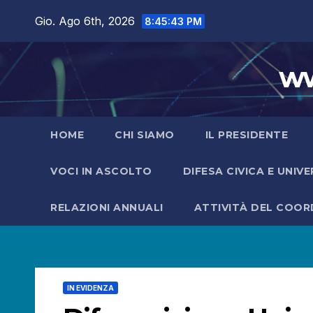
Salta
Gio. Ago 6th, 2026
8:45:45 PM
al
contenuto
ww
HOME
CHI SIAMO
IL PRESIDENTE
VOCI IN ASCOLTO
DIFESA CIVICA E UNIV
RELAZIONI ANNUALI
ATTIVITÀ DEL COO
IN EVIDENZA