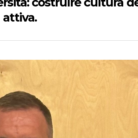
rsità: costruire cultura d
 attiva.