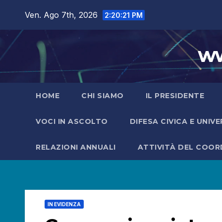
Salta
Ven. Ago 7th, 2026
2:20:22 PM
al
contenuto
ww
HOME
CHI SIAMO
IL PRESIDENTE
VOCI IN ASCOLTO
DIFESA CIVICA E UNIV
RELAZIONI ANNUALI
ATTIVITÀ DEL COO
IN EVIDENZA