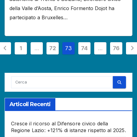
della Valle d’Aosta, Enrico Formento Dojot ha
partecipato a Bruxelles…
Paginazione
1
…
72
73
74
…
76
degli
articoli
Articoli Recenti
Cresce il ricorso al Difensore civico della
Regione Lazio: +121% di istanze rispetto al 2025.