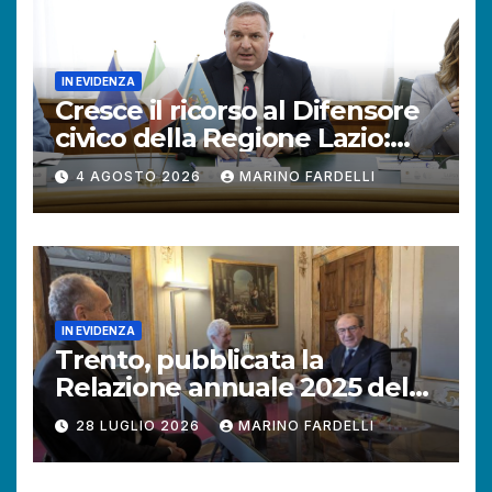
IN EVIDENZA
Cresce il ricorso al Difensore
civico della Regione Lazio:
+121% di istanze rispetto al
4 AGOSTO 2026
MARINO FARDELLI
2025.
IN EVIDENZA
Trento, pubblicata la
Relazione annuale 2025 del
Difensore civico della
28 LUGLIO 2026
MARINO FARDELLI
Provincia autonoma.