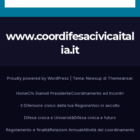
www.coordifesacivicaital
ia.it
Proudly powered by WordPress
|
Tema:
Newsup
di
Themeansar
.
Home
Chi Siamo
Il Presidente
Coordinamento ed Incontri
Il Difensore civico della tua Regione
Voci in ascolto
Difesa civica e Università
Difesa civica e futuro
Regolamento e finalità
Relazioni Annuali
Attività del coordinamento