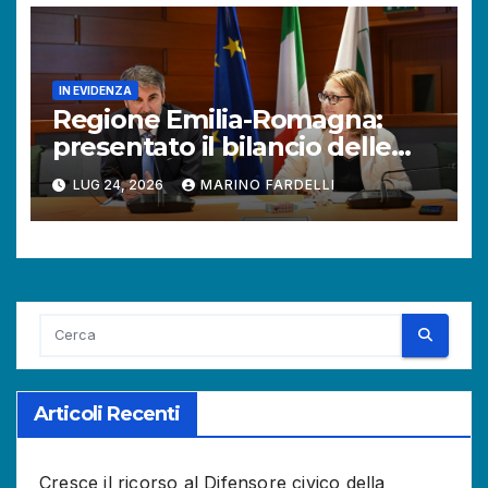
IN EVIDENZA
Regione Emilia-Romagna:
presentato il bilancio delle
attività del Difensore civico.
LUG 24, 2026
MARINO FARDELLI
Aumentano le richieste dei
cittadini.
Articoli Recenti
Cresce il ricorso al Difensore civico della