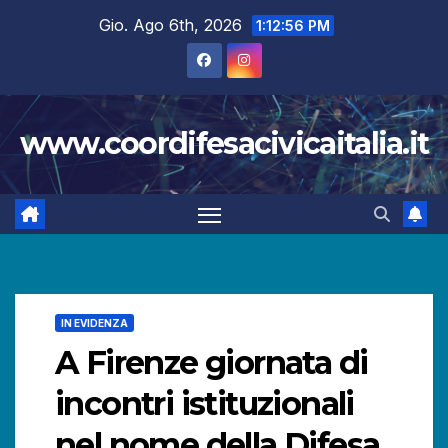
Salta
Gio. Ago 6th, 2026
1:12:57 PM
al
contenuto
www.coordifesacivicaitalia.it
IN EVIDENZA
A Firenze giornata di
incontri istituzionali
nel nome della Difesa