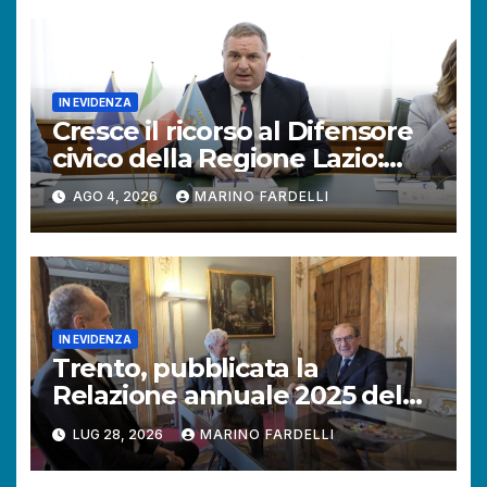
IN EVIDENZA
Cresce il ricorso al Difensore
civico della Regione Lazio:
+121% di istanze rispetto al
AGO 4, 2026
MARINO FARDELLI
2025.
IN EVIDENZA
Trento, pubblicata la
Relazione annuale 2025 del
Difensore civico della
LUG 28, 2026
MARINO FARDELLI
Provincia autonoma.