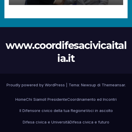
www.coordifesacivicaital
ia.it
Proudly powered by WordPress
|
Tema:
Newsup
di
Themeansar
.
Home
Chi Siamo
Il Presidente
Coordinamento ed Incontri
Il Difensore civico della tua Regione
Voci in ascolto
Difesa civica e Università
Difesa civica e futuro