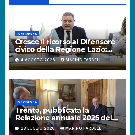
IN EVIDENZA
Cresce il ricorso al Difensore
civico della Regione Lazio:
+121% di istanze rispetto al
4 AGOSTO 2026
MARINO FARDELLI
2025.
IN EVIDENZA
Trento, pubblicata la
Relazione annuale 2025 del
Difensore civico della
28 LUGLIO 2026
MARINO FARDELLI
Provincia autonoma.