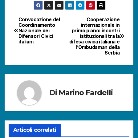
Convocazione del
Cooperazione
Navigazione
Coordinamento
internazionale in
Nazionale dei
primo piano: incontri
articoli
Difensori Civici
istituzionali tra la
italiani.
difesa civica italiana e
l’Ombudsman della
Serbia
Di
Marino Fardelli
Articoli correlati