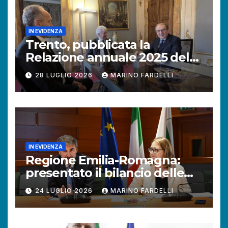
IN EVIDENZA
Trento, pubblicata la
Relazione annuale 2025 del
Difensore civico della
28 LUGLIO 2026
MARINO FARDELLI
Provincia autonoma.
IN EVIDENZA
Regione Emilia-Romagna:
presentato il bilancio delle
attività del Difensore civico.
24 LUGLIO 2026
MARINO FARDELLI
Aumentano le richieste dei
cittadini.