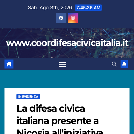
Salta
Sab. Ago 8th, 2026
7:45:38 AM
al
contenuto
www.coordifesacivicaitalia.it
IN EVIDENZA
La difesa civica
italiana presente a
Nicosia all’iniziativa