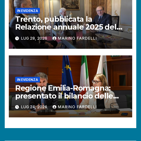
IN EVIDENZA
Trento, pubblicata la
Relazione annuale 2025 del
Difensore civico della
LUG 28, 2026
MARINO FARDELLI
Provincia autonoma.
IN EVIDENZA
Regione Emilia-Romagna:
presentato il bilancio delle
attività del Difensore civico.
LUG 24, 2026
MARINO FARDELLI
Aumentano le richieste dei
cittadini.