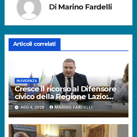
Di
Marino Fardelli
Articoli correlati
IN EVIDENZA
Cresce il ricorso al Difensore
civico della Regione Lazio:
+121% di istanze rispetto al
AGO 4, 2026
MARINO FARDELLI
2025.