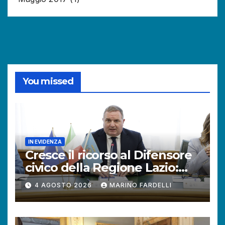
You missed
IN EVIDENZA
Cresce il ricorso al Difensore
civico della Regione Lazio:
+121% di istanze rispetto al
4 AGOSTO 2026
MARINO FARDELLI
2025.