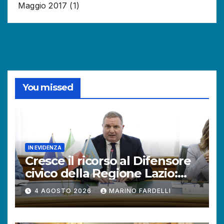
Maggio 2017
(1)
You missed
IN EVIDENZA
Cresce il ricorso al Difensore
civico della Regione Lazio:
+121% di istanze rispetto al
4 AGOSTO 2026
MARINO FARDELLI
2025.