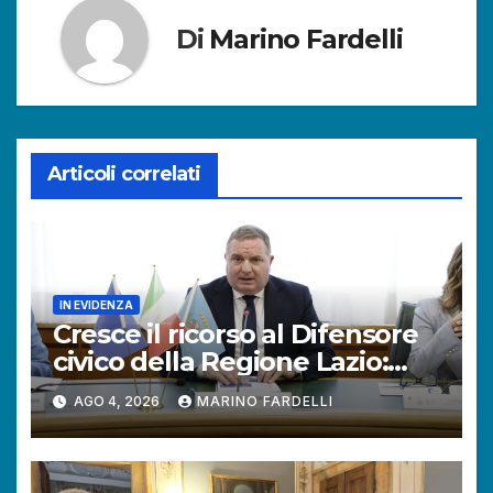
Di
Marino Fardelli
Articoli correlati
IN EVIDENZA
Cresce il ricorso al Difensore
civico della Regione Lazio:
+121% di istanze rispetto al
AGO 4, 2026
MARINO FARDELLI
2025.