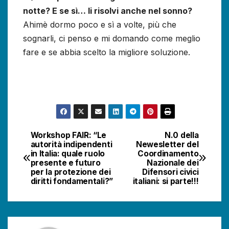
notte? E se sì… li risolvi anche nel sonno?
Ahimè dormo poco e sì a volte, più che
sognarli, ci penso e mi domando come meglio
fare e se abbia scelto la migliore soluzione.
Workshop FAIR: “Le
N.0 della
Navigazione
autorità indipendenti
Newesletter del
in Italia: quale ruolo
Coordinamento
articoli
presente e futuro
Nazionale dei
per la protezione dei
Difensori civici
diritti fondamentali?”
italiani: si parte!!!