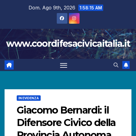
Salta
Dom. Ago 9th, 2026
1:58:16 AM
al
contenuto
www.coordifesacivicaitalia.it
IN EVIDENZA
Giacomo Bernardi: il
Difensore Civico della
Provincia Autonoma