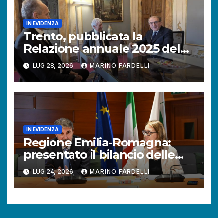
IN EVIDENZA
Trento, pubblicata la
Relazione annuale 2025 del
Difensore civico della
LUG 28, 2026
MARINO FARDELLI
Provincia autonoma.
IN EVIDENZA
Regione Emilia-Romagna:
presentato il bilancio delle
attività del Difensore civico.
LUG 24, 2026
MARINO FARDELLI
Aumentano le richieste dei
cittadini.