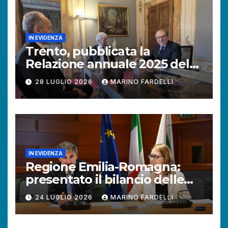
IN EVIDENZA
Trento, pubblicata la
Relazione annuale 2025 del
Difensore civico della
28 LUGLIO 2026
MARINO FARDELLI
Provincia autonoma.
IN EVIDENZA
Regione Emilia-Romagna:
presentato il bilancio delle
attività del Difensore civico.
24 LUGLIO 2026
MARINO FARDELLI
Aumentano le richieste dei
cittadini.